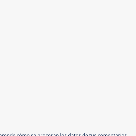
prende cómo se procesan los datos de tus comentarios.