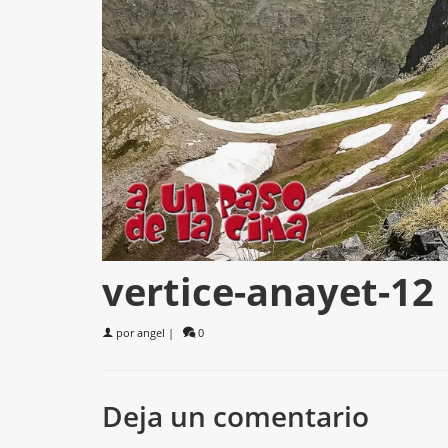
vertice-anayet-12
por
angel
|
0
Deja un comentario