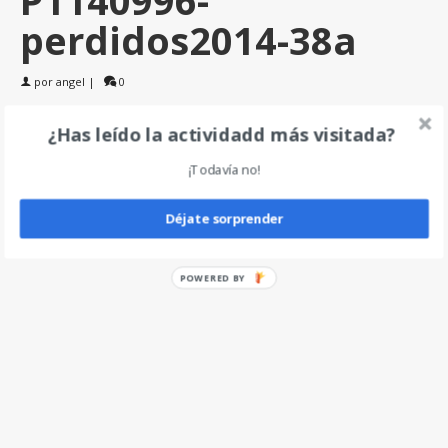
perdidos2014-38a
por
angel
|
0
¿Has leído la actividadd más visitada?
Deja un comentario
¡Todavía no!
Déjate sorprender
POWERED BY