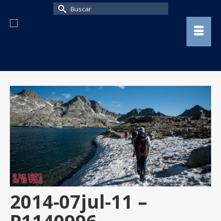
Buscar
por:
2014-07jul-11 –
P1140996-