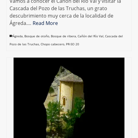
Vamos a conocer el Cañón del Río Val y visitar la
Cascada del Pozo de las Truchas, un grato
descubrimiento muy cerca de la localidad de
Ágreda.…
Read More
Ágreda
,
Bosque de otoño
,
Bosque de ribera
,
Cañón del Río Val
,
Cascada del
Pozo de las Truchas
,
Chopo cabecero
,
PR-SO 20