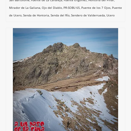
San Bartolomé
,
Fuente de La Canaleja
,
Fuente Engómez
,
Hontoria del Pinar
,
Mirador de La Galiana
,
Ojo del Diablo
,
PR-SOBU 65
,
Puente de los 7 Ojos
,
Puente
de Ucero
,
Senda de Hontoria
,
Senda del Río
,
Sendero de Valderrueda
,
Ucero