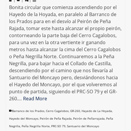
|
|
|
Bonita circular que comienza ascendiendo por el
Hayedo de la Hoyada, en paralelo al Barranco de
los Prados para en el desvío al Peirón de Peña
Rajada, tomar este hasta alcanzar el propio peirón,
contorneando la parte baja del Cerro Cagalobos,
para una vez en la otra vertiente ir ganando
metros hasta alcanzar la cima del Cerro Cagalobos
o Peña Negrilla Norte. Continuaremos a la Peña
Negrilla, para bajar hacia el Collado de Castilla,
descendiendo por el camino que nos llevaría al
Santuario del Moncayo pero, desviándonos hacia
el Hayedo del Moncayo, por el que volveremos al
punto de partida, siguiendo el PRC-SO 79 y el GR-
260.…
Read More
Barranco de los Prados
,
Cerro Cagalobos
,
GR-260
,
Hayedo de La Hoyada
,
Hayedo del Moncayo
,
Peirón de Peña Rajada
,
Peirón de Peñarrajada
,
Peña
Negrilla
,
Peña Negrilla Norte
,
PRC-SO 79
,
Santuario del Moncayo