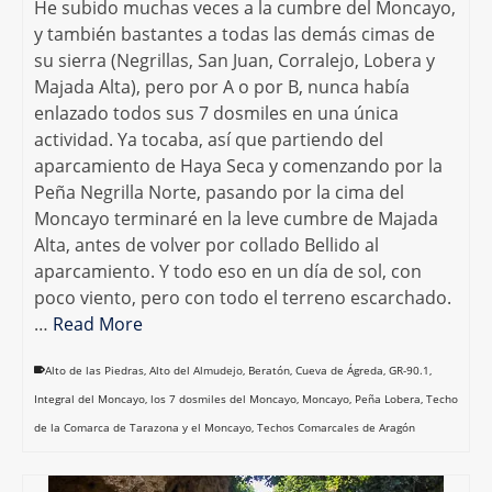
He subido muchas veces a la cumbre del Moncayo,
y también bastantes a todas las demás cimas de
su sierra (Negrillas, San Juan, Corralejo, Lobera y
Majada Alta), pero por A o por B, nunca había
enlazado todos sus 7 dosmiles en una única
actividad. Ya tocaba, así que partiendo del
aparcamiento de Haya Seca y comenzando por la
Peña Negrilla Norte, pasando por la cima del
Moncayo terminaré en la leve cumbre de Majada
Alta, antes de volver por collado Bellido al
aparcamiento. Y todo eso en un día de sol, con
poco viento, pero con todo el terreno escarchado.
…
Read More
Alto de las Piedras
,
Alto del Almudejo
,
Beratón
,
Cueva de Ágreda
,
GR-90.1
,
Integral del Moncayo
,
los 7 dosmiles del Moncayo
,
Moncayo
,
Peña Lobera
,
Techo
de la Comarca de Tarazona y el Moncayo
,
Techos Comarcales de Aragón