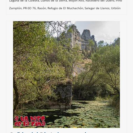
Laguna de la Culebra
,
Llanos de la Sierra
,
Mojón Alto
,
Nacedero del Duero
,
Pino
Zamplón
,
PR-SO 76
,
Rasón
,
Refugio de El Muchachón
,
Salegar de Llanos
,
Urbión