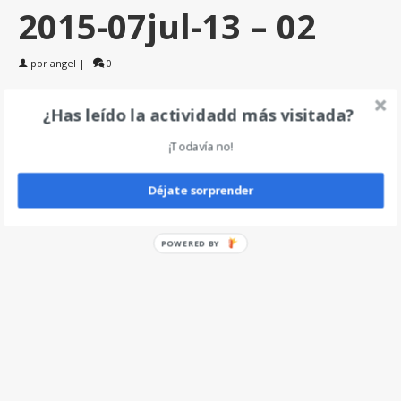
2015-07jul-13 – 02
por
angel
|
0
¿Has leído la actividadd más visitada?
Deja un comentario
¡Todavía no!
Déjate sorprender
POWERED BY