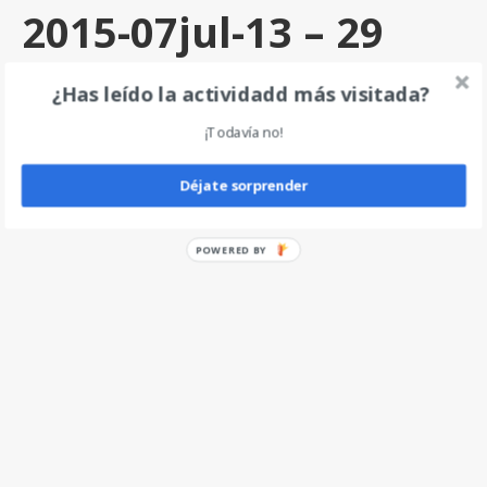
2015-07jul-13 – 29
por
angel
|
0
¿Has leído la actividadd más visitada?
¡Todavía no!
Deja un comentario
Déjate sorprender
POWERED BY