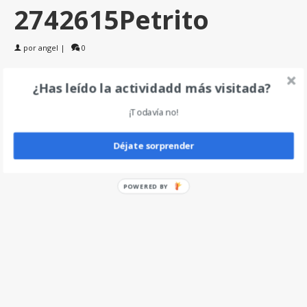
2742615Petrito
por
angel
|
0
¿Has leído la actividadd más visitada?
Deja un comentario
¡Todavía no!
Déjate sorprender
POWERED BY