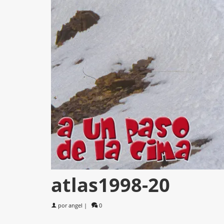
atlas1998-20
por
angel
|
0