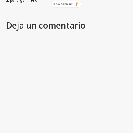
por
angel
|
0
POWERED BY
Deja un comentario