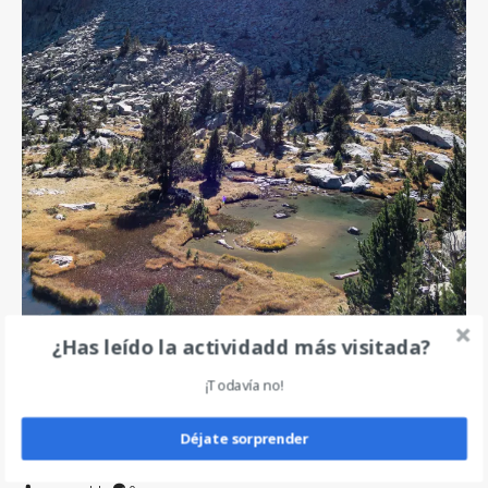
¿Has leído la actividadd más visitada?
batisielles-
¡Todavía no!
escarpinosa-19
Déjate sorprender