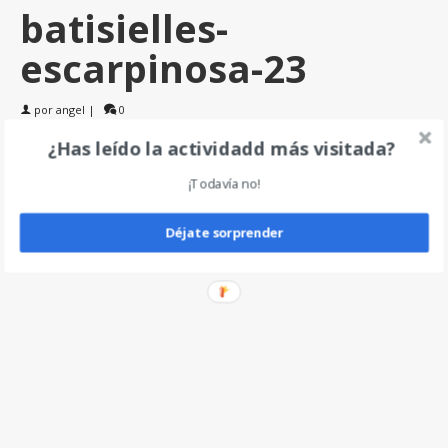
batisielles-
escarpinosa-23
por
angel
|
0
¿Has leído la actividadd más visitada?
Deja un comentario
¡Todavía no!
Déjate sorprender