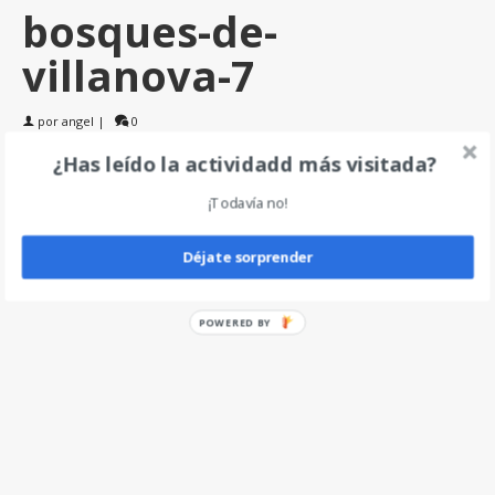
bosques-de-
villanova-7
por
angel
|
0
¿Has leído la actividadd más visitada?
Deja un comentario
¡Todavía no!
Déjate sorprender
POWERED BY