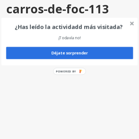
carros-de-foc-113
por
angel
|
0
¿Has leído la actividadd más visitada?
¡Todavía no!
Deja un comentario
Déjate sorprender
POWERED BY