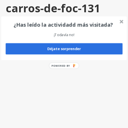
carros-de-foc-131
por
angel
|
0
¿Has leído la actividadd más visitada?
¡Todavía no!
Deja un comentario
Déjate sorprender
POWERED BY