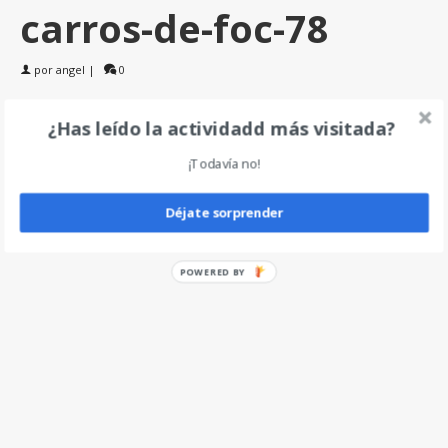
carros-de-foc-78
por
angel
|
0
¿Has leído la actividadd más visitada?
Deja un comentario
¡Todavía no!
Déjate sorprender
POWERED BY