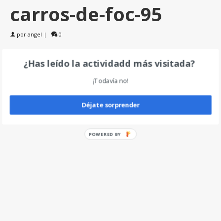
carros-de-foc-95
por
angel
|
0
¿Has leído la actividadd más visitada?
Deja un comentario
¡Todavía no!
Déjate sorprender
POWERED BY