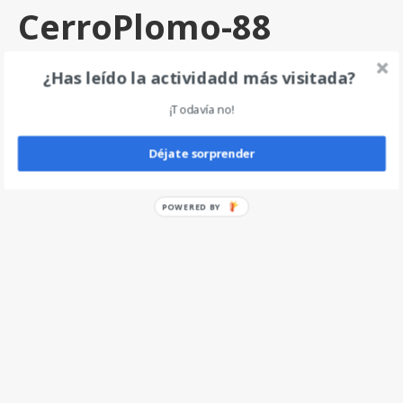
CerroPlomo-88
por
angel
|
0
¿Has leído la actividadd más visitada?
¡Todavía no!
Deja un comentario
Déjate sorprender
POWERED BY