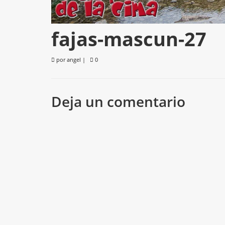
fajas-mascun-27
por
angel
|
0
Deja un comentario