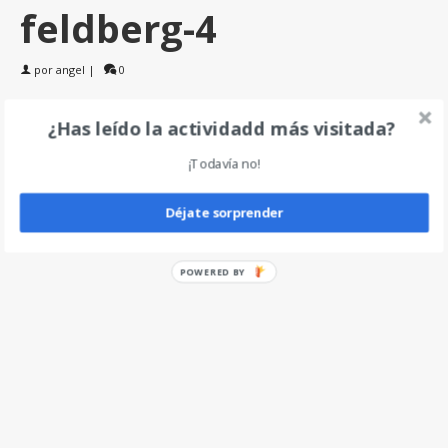
feldberg-4
por
angel
|
0
¿Has leído la actividadd más visitada?
Deja un comentario
¡Todavía no!
Déjate sorprender
POWERED BY