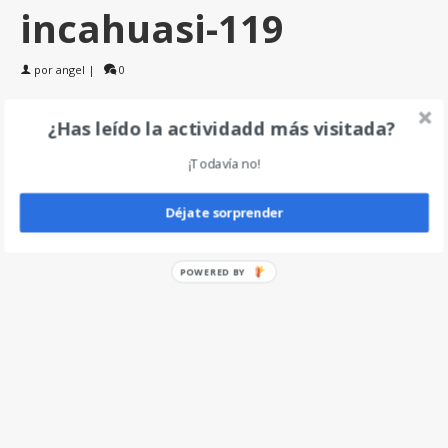
incahuasi-119
por
angel
|
0
¿Has leído la actividadd más visitada?
Deja un comentario
¡Todavía no!
Déjate sorprender
POWERED BY