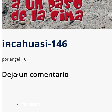
Expedición al Volcán Incahuasi
incahuasi-146
MONTAÑA
por
angel
|
0
Deja un comentario
BOSQUES DE OTOÑO
TRAVESÍAS