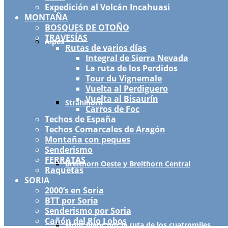
Expedición al Volcán Incahuasi
MONTAÑA
BOSQUES DE OTOÑO
TRAVESÍAS
Alpes
Rutas de varios días
Integral de Sierra Nevada
La ruta de los Perdidos
Tour du Vignemale
Vuelta al Perdiguero
Vuelta al Bisaurín
Strahlhorn
Carros de Foc
Techos de España
Techos Comarcales de Aragón
Montaña con peques
Senderismo
FERRATAS
Breithorn Oeste y Breithorn Central
Raquetas
SORIA
2000’s en Soria
BTT por Soria
Senderismo por Soria
Cañón del Río Lobos
Mont Blanc por la ruta de los cuatromiles