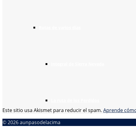
Rutas de varios días
Integral de Sierra Nevada
La ruta de los Perdidos
Este sitio usa Akismet para reducir el spam.
Aprende cómo 
© 2026 aunpasodelacima