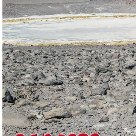
Aconcagua
Kilimanjaro
Volcán Chimborazo
Chile