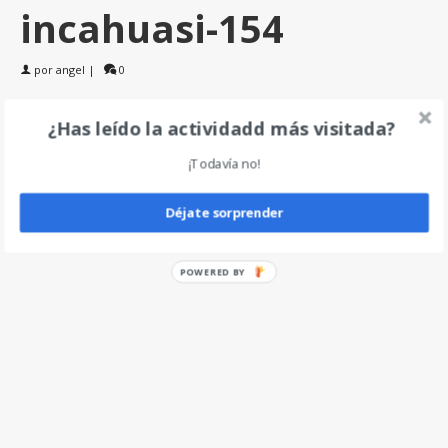
incahuasi-154
por
angel
|
0
¿Has leído la actividadd más visitada?
Deja un comentario
¡Todavía no!
Déjate sorprender
POWERED BY