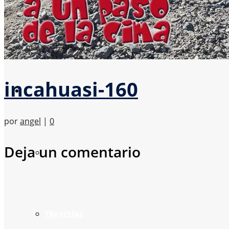
Expedición al Volcán Incahuasi
incahuasi-160
MONTAÑA
por
angel
|
0
Deja un comentario
BOSQUES DE OTOÑO
TRAVESÍAS