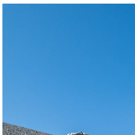
Marruecos
Atlas98
Mgoun 2024