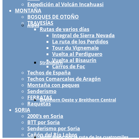
Expedición al Volcán Incahuasi
MONTAÑA
BOSQUES DE OTOÑO
TRAVESÍAS
Alpes
Rutas de varios días
Integral de Sierra Nevada
La ruta de los Perdidos
Tour du Vignemale
Vuelta al Perdiguero
Vuelta al Bisaurín
Strahlhorn
Carros de Foc
Techos de España
Techos Comarcales de Aragón
Montaña con peques
Senderismo
FERRATAS
Breithorn Oeste y Breithorn Central
Raquetas
SORIA
2000’s en Soria
BTT por Soria
Senderismo por Soria
Cañón del Río Lobos
Mont Blanc por la ruta de los cuatromiles