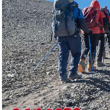
Aconcagua
Kilimanjaro
Volcán Chimborazo
Chile