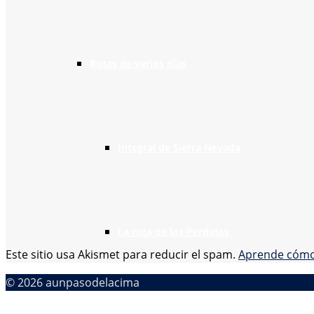
Rutas de varios días
Integral de Sierra Nevada
La ruta de los Perdidos
Este sitio usa Akismet para reducir el spam.
Aprende cómo 
© 2026 aunpasodelacima