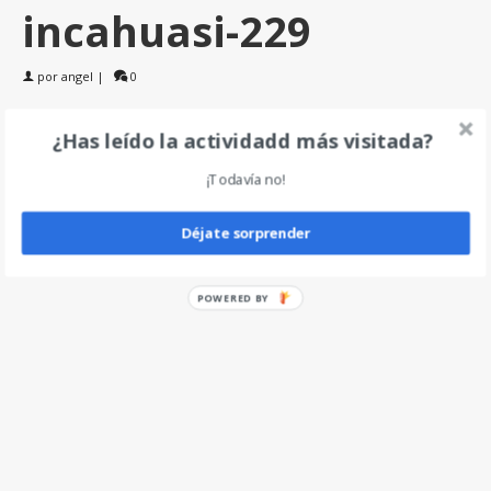
incahuasi-229
por
angel
|
0
¿Has leído la actividadd más visitada?
Deja un comentario
¡Todavía no!
Déjate sorprender
POWERED BY