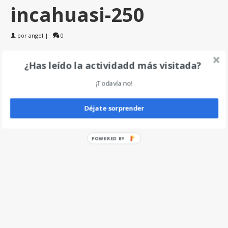
incahuasi-250
por
angel
|
0
¿Has leído la actividadd más visitada?
Deja un comentario
¡Todavía no!
Déjate sorprender
POWERED BY