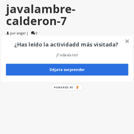
javalambre-
calderon-7
por
angel
|
0
¿Has leído la actividadd más visitada?
Deja un comentario
¡Todavía no!
Déjate sorprender
POWERED BY