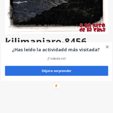
kilimanjaro-8456
¿Has leído la actividadd más visitada?
por
angel
|
0
¡Todavía no!
Deja un comentario
Déjate sorprender