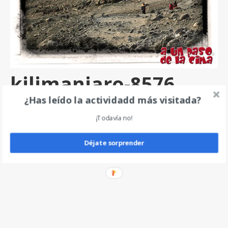
kilimanjaro-8576
¿Has leído la actividadd más visitada?
por
angel
|
0
¡Todavía no!
Deja un comentario
Déjate sorprender