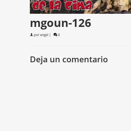
mgoun-126
por
angel
|
0
Deja un comentario