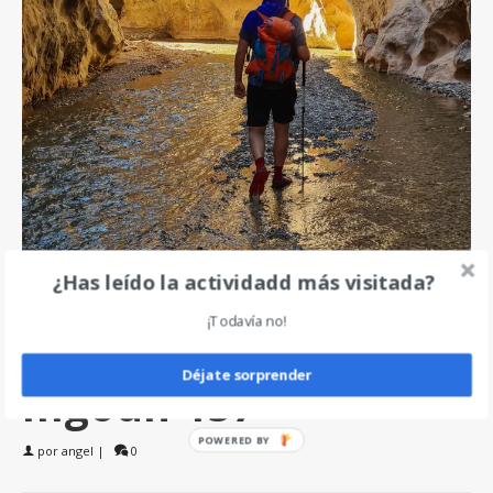
¿Has leído la actividadd más visitada?
¡Todavía no!
Déjate sorprender
mgoun-157
POWERED BY
por
angel
|
0