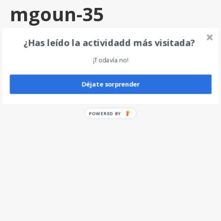
mgoun-35
por
angel
|
0
¿Has leído la actividadd más visitada?
¡Todavía no!
Deja un comentario
Déjate sorprender
POWERED BY