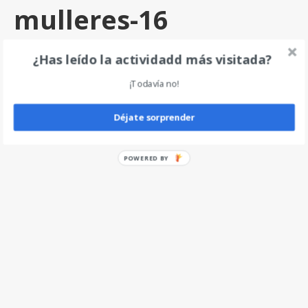
mulleres-16
por
angel
|
0
¿Has leído la actividadd más visitada?
¡Todavía no!
Deja un comentario
Déjate sorprender
POWERED BY