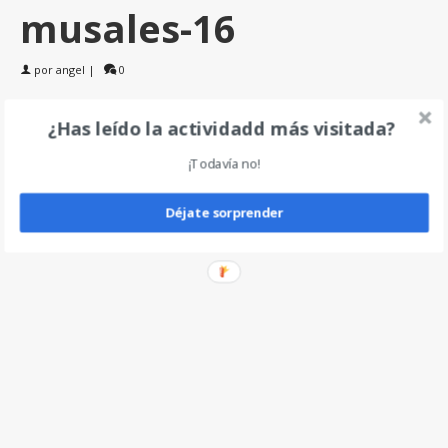
musales-16
por
angel
|
0
¿Has leído la actividadd más visitada?
Deja un comentario
¡Todavía no!
Déjate sorprender