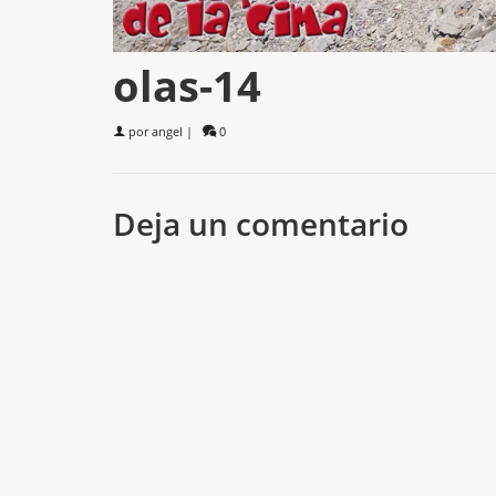
olas-14
por
angel
|
0
Deja un comentario