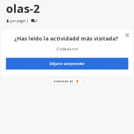
olas-2
por
angel
|
0
¿Has leído la actividadd más visitada?
Deja un comentario
¡Todavía no!
Déjate sorprender
POWERED BY