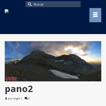
Buscar
por:
pano2
por
angel
|
0