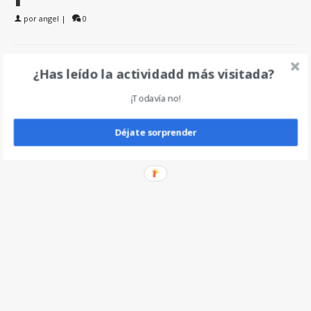
por
angel
|
0
Deja un comentario
¿Has leído la actividadd más visitada?
¡Todavía no!
Déjate sorprender