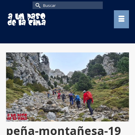
Buscar
por:
peña-montañesa-19