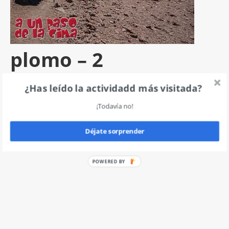
plomo – 2
por
angel
|
0
¿Has leído la actividadd más visitada?
¡Todavía no!
Deja un comentario
Déjate sorprender
POWERED BY