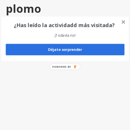
plomo
por
angel
|
0
¿Has leído la actividadd más visitada?
¡Todavía no!
Deja un comentario
Déjate sorprender
POWERED BY