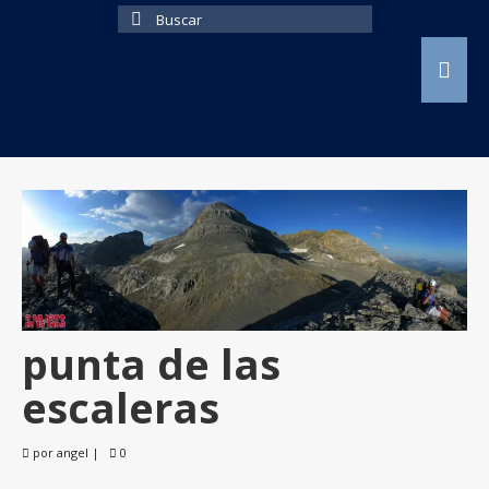
Buscar
por:
punta de las
escaleras
por
angel
|
0