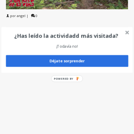
por
angel
|
0
¿Has leído la actividadd más visitada?
Deja un comentario
¡Todavía no!
Déjate sorprender
POWERED BY