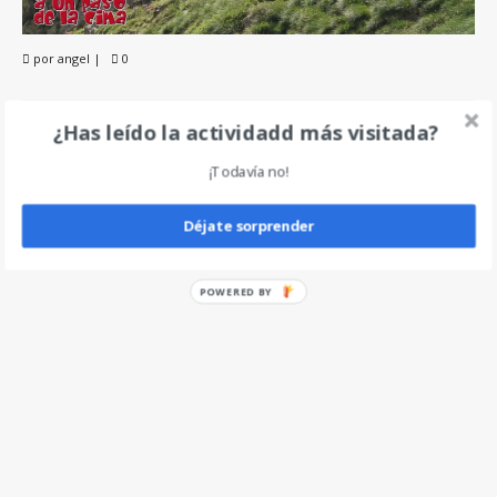
por
angel
|
0
¿Has leído la actividadd más visitada?
Deja un comentario
¡Todavía no!
Déjate sorprender
POWERED BY