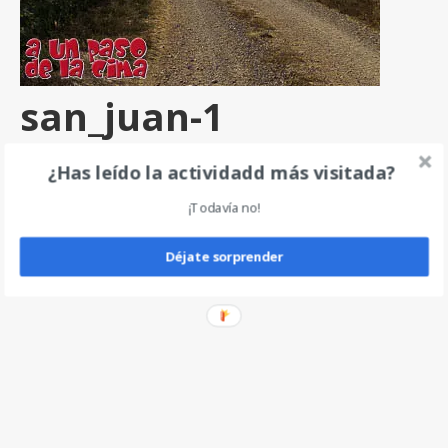
san_juan-1
por
angel
|
0
¿Has leído la actividadd más visitada?
¡Todavía no!
Deja un comentario
Déjate sorprender
POWERED
BY