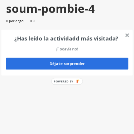
soum-pombie-4
por
angel
|
0
¿Has leído la actividadd más visitada?
Deja un comentario
¡Todavía no!
Déjate sorprender
POWERED BY