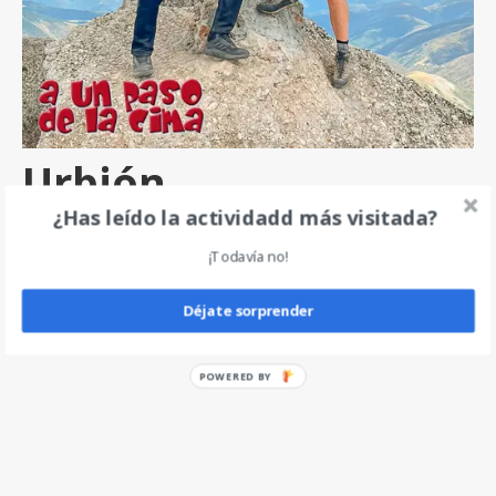
Urbión
¿Has leído la actividadd más visitada?
por
angel
|
0
¡Todavía no!
Deja un comentario
Déjate sorprender
POWERED BY