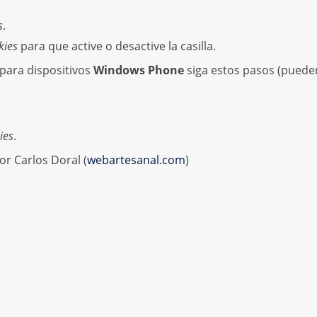
s
.
kies
para que active o desactive la casilla.
para dispositivos
Windows Phone
siga estos pasos (pueden
ies
.
r Carlos Doral (
webartesanal.com
)