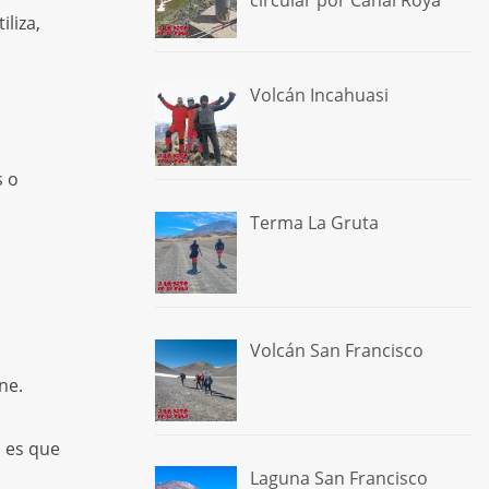
circular por Canal Roya
liza,
Volcán Incahuasi
s o
Terma La Gruta
Volcán San Francisco
ne.
i es que
Laguna San Francisco