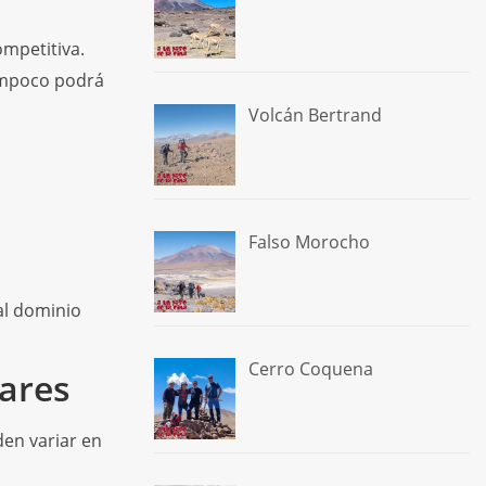
ompetitiva.
tampoco podrá
Volcán Bertrand
Falso Morocho
al dominio
Cerro Coquena
ares
den variar en