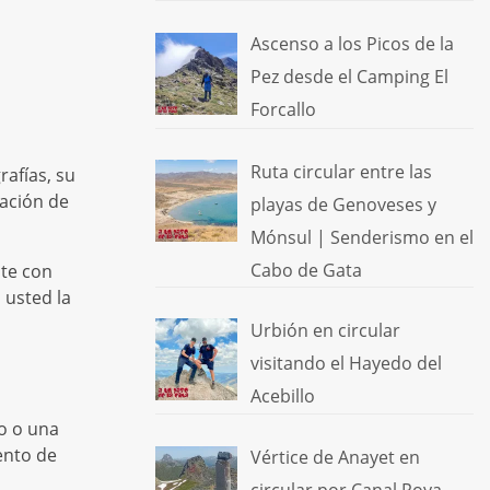
Ascenso a los Picos de la
Pez desde el Camping El
Forcallo
Ruta circular entre las
afías, su
zación de
playas de Genoveses y
Mónsul | Senderismo en el
Cabo de Gata
nte con
 usted la
Urbión en circular
visitando el Hayedo del
Acebillo
o o una
ento de
Vértice de Anayet en