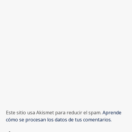
Este sitio usa Akismet para reducir el spam.
Aprende
cómo se procesan los datos de tus comentarios.
Últimas Actividades
Ascenso al Bachimala desde el camping
El Forcallo
Ascenso a los Picos de la Pez desde el
Camping El Forcallo