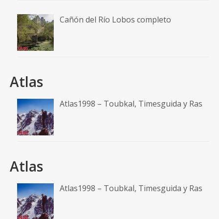
Atlas
Atlas1998 – Toubkal, Timesguida y Ras
Feed A un paso de la cima
RSS: Entradas
RSS: Comentarios
© 2026 aunpasodelacima