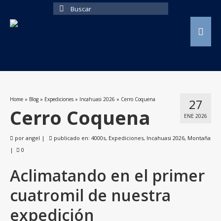
Buscar
por:
Home
»
Blog
»
Expediciones
»
Incahuasi 2026
»
Cerro Coquena
27
Cerro Coquena
ENE 2026
por
angel
|
publicado en:
4000s
,
Expediciones
,
Incahuasi 2026
,
Montaña
|
0
Aclimatando en el primer
cuatromil de nuestra
expedición