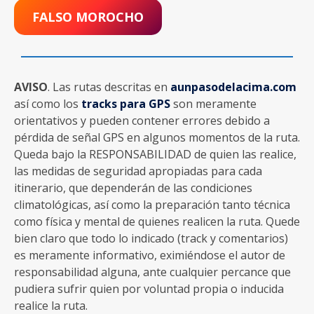
climatológicas, así como la preparación tanto técnica
como física y mental de quienes realicen la ruta. Quede
bien claro que todo lo indicado (track y comentarios)
es meramente informativo, eximiéndose el autor de
responsabilidad alguna, ante cualquier percance que
pudiera sufrir quien por voluntad propia o inducida
realice la ruta.
Compartir:
Me gusta esto:
Cargando...
Argentina
,
Catamarca
,
Cerro Coquena
,
Cortaderas
,
Refugio Pastos Largos
,
Vicuña
Entrada anterior
Entrada siguiente