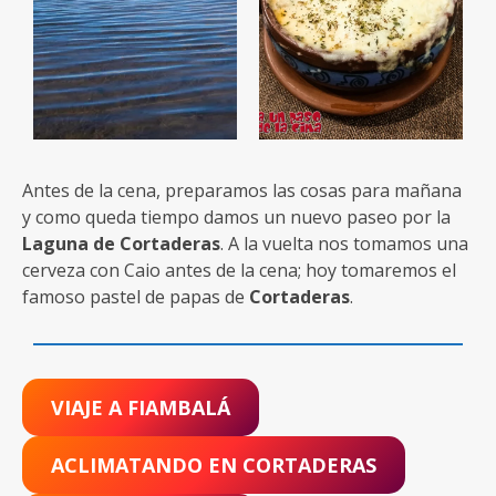
VIAJE A FIAMBALÁ
ACLIMATANDO EN CORTADERAS
FALSO MOROCHO
AVISO
. Las rutas descritas en
aunpasodelacima.com
así como los
tracks para GPS
son meramente
orientativos y pueden contener errores debido a
pérdida de señal GPS en algunos momentos de la ruta.
Queda bajo la RESPONSABILIDAD de quien las realice,
las medidas de seguridad apropiadas para cada
itinerario, que dependerán de las condiciones