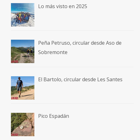
Pico Espadán
Cañón del Río Lobos completo
Atlas
Atlas1998 – Toubkal, Timesguida y Ras