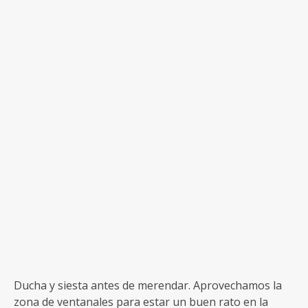
Ducha y siesta antes de merendar. Aprovechamos la
zona de ventanales para estar un buen rato en la
merienda y chequear la meteo de los próximos días.
En teoría mañana es un día descanso, ya que tan solo
subimos a la zona de
La Gruta
, hacemos los trámites
fronterizos y nos instalamos allí para los próximos
días. Pero la meteo para dentro de unos días, en
concreto para el
Volcán San Francisco
ha empeorado
mucho (vientos de 80-100 km/h), siendo mucho mejor
el día anterior al previsto. Así que entre los 4
pensamos en dedicar mañana también a ascender al
Falso Morocho
y ganar un día al calendario previsto.