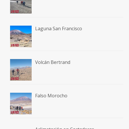
Falso Morocho
Aclimatación en Cortaderas
Viaje a Fiambalá
Moncayo desde Cueva de Ágreda