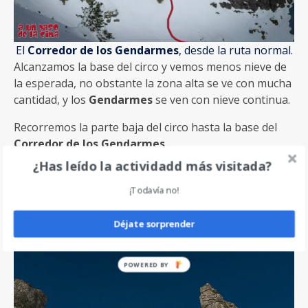
El
Corredor de los Gendarmes
, desde la ruta normal.
Alcanzamos la base del circo y vemos menos nieve de
la esperada, no obstante la zona alta se ve con mucha
cantidad, y los
Gendarmes
se ven con nieve continua.
Recorremos la parte baja del circo hasta la base del
Corredor de los Gendarmes
.
¿Has leído la actividadd más visitada?
Generalmente la mayoría de la gente se dirige a la
subida del Cucharón (click para ver)
, pero no hoy,
¡Todavía no!
parece que todo el mundo quiere subir por el
Corredor de los Gendarmes
.
Déjate sorprender