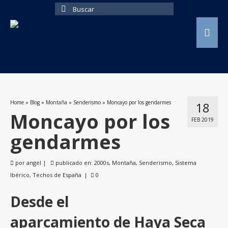
Buscar
por:
Home
»
Blog
»
Montaña
»
Senderismo
»
Moncayo por los gendarmes
18
Moncayo por los
FEB 2019
gendarmes
por
angel
|
publicado en:
2000s
,
Montaña
,
Senderismo
,
Sistema
Ibérico
,
Techos de España
|
0
Desde el
aparcamiento de Haya Seca