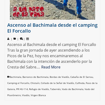
Ascenso al Bachimala desde el camping
El Forcallo
|
|
|
Ascenso al Bachimala desde el camping El Forcallo
Tras la gran jornada de ayer ascendiendo a los
Picos de la Pez, hoy nos encaminaremos al
Bachimala con la intención de ascenderlo por la
Cresta del Sabre.…
Read More
Bachimala
,
Barranco de Bachimala
,
Bordas de Viadós
,
Cabaña de El Sarrau
,
Camping el Forcallo
,
Chistaín
,
Collado de la Señal de Viadós
,
Culfreda
,
Paso de la
Gatera
,
PR HU-114
,
Refugio de Viadós
,
Tabernés
,
Vado de Bachimala
,
Vado del
Pluviómetro
,
Viadós
,
Virgen Blanca