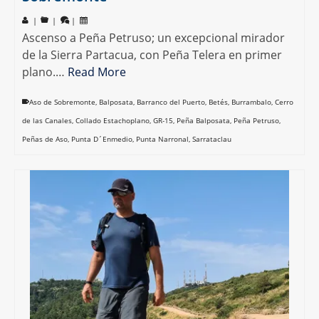
|
|
|
Ascenso a Peña Petruso; un excepcional mirador
de la Sierra Partacua, con Peña Telera en primer
plano.…
Read More
Aso de Sobremonte
,
Balposata
,
Barranco del Puerto
,
Betés
,
Burrambalo
,
Cerro
de las Canales
,
Collado Estachoplano
,
GR-15
,
Peña Balposata
,
Peña Petruso
,
Peñas de Aso
,
Punta D´Enmedio
,
Punta Narronal
,
Sarrataclau