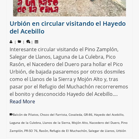
Urbión en circular visitando el Hayedo
del Acebillo
|
|
|
Interesante circular visitando el Pino Zamplón,
Salegar de Llanos, Laguna de La Culebra, Pico
Rasón, el Nacedero del Duero para hollar el Pico
Urbión, de bajada pasaremos por otros dosmiles
como el Llanos de la Sierra y Mojón Alto y, tras
pasar por el Refugio del Muchachón recorreremos
el bonito y desconocido Hayedo del Acebillo.…
Read More
Balcón de Pilatos
,
Chozo del Farrista
,
Covaleda
,
GR-86
,
Hayedo del Acebillo
,
Laguna de la Culebra
,
Llanos de la Sierra
,
Mojón Alto
,
Nacedero del Duero
,
Pino
Zamplón
,
PR-SO 76
,
Rasón
,
Refugio de El Muchachón
,
Salegar de Llanos
,
Urbión