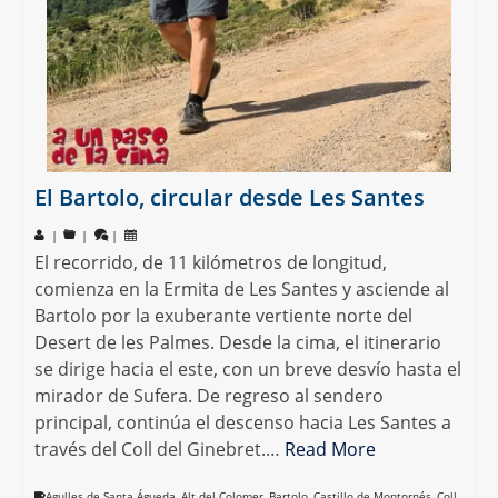
El Bartolo, circular desde Les Santes
|
|
|
El recorrido, de 11 kilómetros de longitud,
comienza en la Ermita de Les Santes y asciende al
Bartolo por la exuberante vertiente norte del
Desert de les Palmes. Desde la cima, el itinerario
se dirige hacia el este, con un breve desvío hasta el
mirador de Sufera. De regreso al sendero
principal, continúa el descenso hacia Les Santes a
través del Coll del Ginebret.…
Read More
Agulles de Santa Águeda
,
Alt del Colomer
,
Bartolo
,
Castillo de Montornés
,
Coll