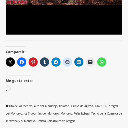
Compartir:
Me gusta esto:
Cargando...
Alto de las Piedras
,
Alto del Almudejo
,
Beratón
,
Cueva de Ágreda
,
GR-90.1
,
Integral
del Moncayo
,
los 7 dosmiles del Moncayo
,
Moncayo
,
Peña Lobera
,
Techo de la Comarca de
Tarazona y el Moncayo
,
Techos Comarcales de Aragón