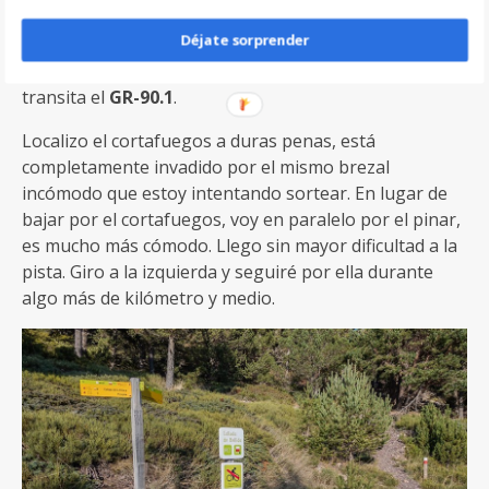
La pradera se camina bien pero, pronto da paso a un
Déjate sorprender
brezal muy incómodo. Voy en busca de un antiguo
cortafuegos por el que bajar a la pista por la que
transita el
GR-90.1
.
Localizo el cortafuegos a duras penas, está
completamente invadido por el mismo brezal
incómodo que estoy intentando sortear. En lugar de
bajar por el cortafuegos, voy en paralelo por el pinar,
es mucho más cómodo. Llego sin mayor dificultad a la
pista. Giro a la izquierda y seguiré por ella durante
algo más de kilómetro y medio.