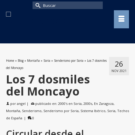
Buscar
por:
Home
»
Blog
»
Montaña
»
Soria
»
Senderismo por Soria
»
Los 7 dosmiles
26
del Moncayo
NOV 2021
Los 7 dosmiles
del Moncayo
por
angel
|
publicado en:
2000's en Soria
,
2000s
,
En Zaragoza
,
Montaña
,
Senderismo
,
Senderismo por Soria
,
Sistema Ibérico
,
Soria
,
Techos
de España
|
0
Circular desde el