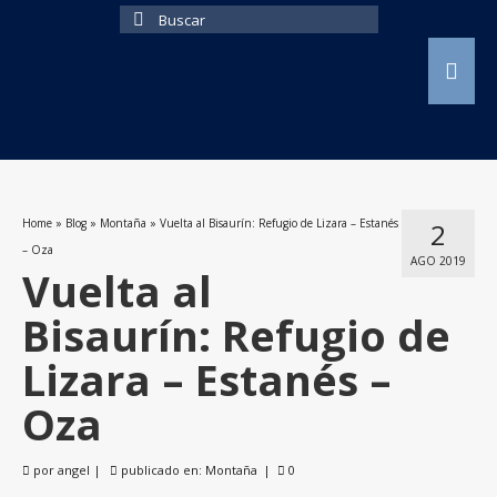
Buscar
por:
Home
»
Blog
»
Montaña
»
Vuelta al Bisaurín: Refugio de Lizara – Estanés
2
– Oza
AGO 2019
Vuelta al
Bisaurín: Refugio de
Lizara – Estanés –
Oza
por
angel
|
publicado en:
Montaña
|
0