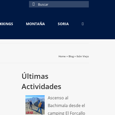
Buscar
por:
EKKINGS
MONTAÑA
SORIA
Home
»
Blog
»
Ibón Viejo
Últimas
Actividades
Ascenso al
Bachimala desde el
camping El Forcallo